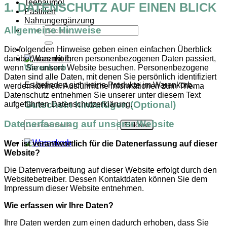
Teebaumöl
1. DATENSCHUTZ AUF EINEN BLICK
Pastillen
Nahrungergänzung
Allgemeine Hinweise
Suchen
nach:
Die folgenden Hinweise geben einen einfachen Überblick
darüber, was mit Ihren personenbezogenen Daten passiert,
Warenkorb
wenn Sie unsere Website besuchen. Personenbezogene
Daten sind alle Daten, mit denen Sie persönlich identifiziert
Es befinden sich keine Produkte im Warenkorb.
werden können. Ausführliche Informationen zum Thema
Datenschutz entnehmen Sie unserer unter diesem Text
Gutschein hinzufügen
(Optional)
aufgeführten Datenschutzerklärung.
Datenerfassung auf unserer Website
Wer ist verantwortlich für die Datenerfassung auf dieser
Website?
Die Datenverarbeitung auf dieser Website erfolgt durch den
Websitebetreiber. Dessen Kontaktdaten können Sie dem
Impressum dieser Website entnehmen.
Wie erfassen wir Ihre Daten?
Ihre Daten werden zum einen dadurch erhoben, dass Sie