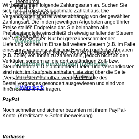
Teebaumöl
Wir bieten Ihnen folgende Zahlungsarten an. Suchen Sie
Pastillen
sich einfach die für Sie optimale Zahlart aus. Die
Nahrungergänzung
Versandkosten sind teilweise abhängig von der gewählten
Suchen
Zahlungsart. Die in den jeweiligen Angeboten angeführten
nach:
Preise stellen Endpreise dar. Sie beinhalten alle
Preisbestandteile einschließlich etwaig anfallender Steuern
wie Mehrwertsteuer. Nur bei grenzüberschreitender
Warenkorb
Lieferung können im Einzelfall weitere Steuern (z.B. im Falle
eines innergemeinschaftlichen Erwerbs) und/oder Abgaben
Es befinden sich keine Produkte im Warenkorb.
(z.B. Zölle) von Ihnen zu zahlen sein, jedoch nicht an den
Verkäufer, sondern an die dort zuständigen Zoll- bzw.
Gutschein hinzufügen
(Optional)
Steuerbehörden. Die anfallenden Liefer- und Versandkosten
sind nicht im Kaufpreis enthalten, sie sind über die Seite
„Versandkosten“ aufrufbar, werden im Laufe des
Bestellvorganges gesondert ausgewiesen und sind von
Ihnen zusätzlich zu tragen.
PayPal
Noch schneller und sicherer bezahlen mit ihrem PayPal-
Konto. (Kreditkarte & Sofortüberweisung)
Vorkasse