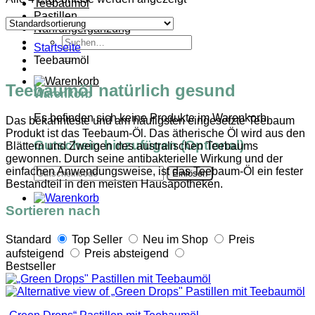
Teebaumöl
Pastillen
Nahrungergänzung
Suchen
Startseite
nach:
Teebaumöl
Teebaumöl natürlich gesund
Warenkorb
Es befinden sich keine Produkte im Warenkorb.
Das bekannteste und am häufigsten eingesetzte Teebaum
Produkt ist das Teebaum-Öl. Das ätherische Öl wird aus den
Gutschein hinzufügen
(Optional)
Blättern und Zweigen des australischen Teebaums
gewonnen. Durch seine antibakterielle Wirkung und der
einfachen Anwendungsweise, ist das Teebaum-Öl ein fester
Bestandteil in den meisten Hausapotheken.
Sortieren nach
Standard
Top Seller
Neu im Shop
Preis
aufsteigend
Preis absteigend
Bestseller