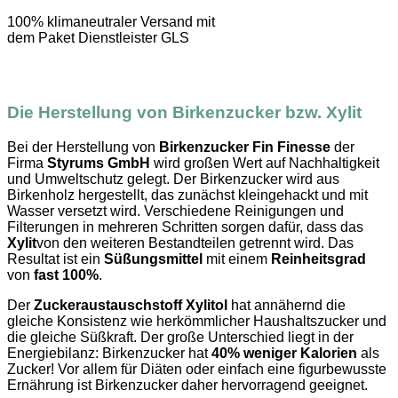
100% klimaneutraler Versand mit
dem Paket Dienstleister GLS
Die Herstellung von Birkenzucker bzw. Xylit
Bei der Herstellung von
Birkenzucker
Fin Finesse
der
Firma
Styrums GmbH
wird großen Wert auf Nachhaltigkeit
und Umweltschutz gelegt. Der Birkenzucker wird aus
Birkenholz hergestellt, das zunächst kleingehackt und mit
Wasser versetzt wird. Verschiedene Reinigungen und
Filterungen in mehreren Schritten sorgen dafür, dass das
Xylit
von den weiteren Bestandteilen getrennt wird. Das
Resultat ist ein
Süßungsmittel
mit einem
Reinheitsgrad
von
fast 100%
.
Der
Zuckeraustauschstoff Xylitol
hat annähernd die
gleiche Konsistenz wie herkömmlicher Haushaltszucker und
die gleiche Süßkraft. Der große Unterschied liegt in der
Energiebilanz: Birkenzucker hat
40% weniger Kalorien
als
Zucker! Vor allem für Diäten oder einfach eine figurbewusste
Ernährung ist Birkenzucker daher hervorragend geeignet.