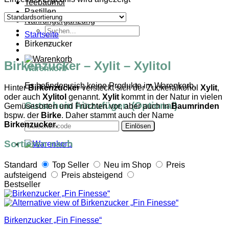
Teebaumöl
Pastillen
Nahrungergänzung
Suchen
Startseite
nach:
Birkenzucker
Birkenzucker – Xylit – Xylitol
Warenkorb
Es befinden sich keine Produkte im Warenkorb.
Hinter
Birkenzucker
versteckt sich der Zuckeralkohol
Xylit
,
oder auch
Xylitol
genannt.
Xylit
kommt in der Natur in vielen
Gutschein hinzufügen
(Optional)
Gemüsesorten und Früchten vor, aber auch in
Baumrinden
bspw. der
Birke
. Daher stammt auch der Name
Birkenzucker
.
Sortieren nach
Standard
Top Seller
Neu im Shop
Preis
aufsteigend
Preis absteigend
Bestseller
Birkenzucker „Fin Finesse“